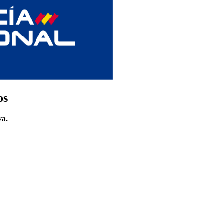
os
va.