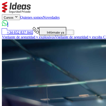
Quienes somos
Novedades
Cursos
+34 652 837 041
Infórmate ya
Vigilante de seguridad y explosivos
Vigilante de seguridad y escolta
Cu