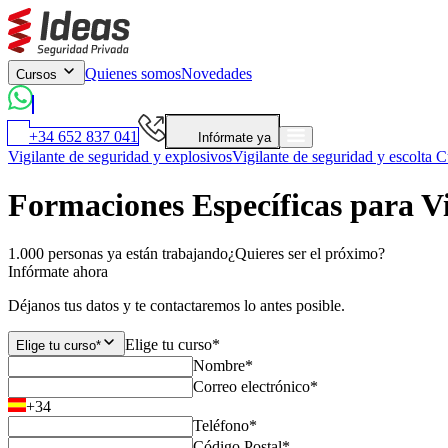
Quienes somos
Novedades
Cursos
+34 652 837 041
Infórmate ya
Vigilante de seguridad y explosivos
Vigilante de seguridad y escolta
Cu
Formaciones Específicas para V
1.000 personas ya están trabajando
¿Quieres ser el próximo?
Infórmate ahora
Déjanos tus datos y te contactaremos lo antes posible.
Elige tu curso*
Elige tu curso*
Nombre*
Correo electrónico*
+34
Teléfono*
Código Postal*