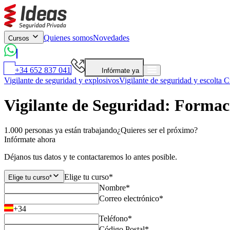
Quienes somos
Novedades
Cursos
+34 652 837 041
Infórmate ya
Vigilante de seguridad y explosivos
Vigilante de seguridad y escolta
Cu
Vigilante de Seguridad: Formac
1.000 personas ya están trabajando
¿Quieres ser el próximo?
Infórmate ahora
Déjanos tus datos y te contactaremos lo antes posible.
Elige tu curso*
Elige tu curso*
Nombre*
Correo electrónico*
+34
Teléfono*
Código Postal*