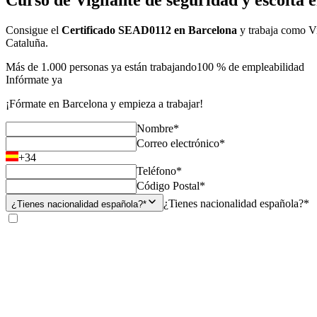
Curso de Vigilante de seguridad y escolta 
Consigue el
Certificado SEAD0112 en Barcelona
y trabaja como Vi
Cataluña.
Más de 1.000 personas ya están trabajando
100 % de empleabilidad
Infórmate ya
¡Fórmate en Barcelona y empieza a trabajar!
Nombre*
Correo electrónico*
+34
Teléfono*
Código Postal*
¿Tienes nacionalidad española?*
¿Tienes nacionalidad española?*