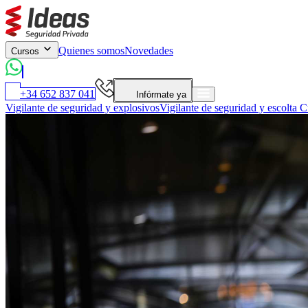
Quienes somos
Novedades
Cursos
+34 652 837 041
Infórmate ya
Vigilante de seguridad y explosivos
Vigilante de seguridad y escolta
Cu