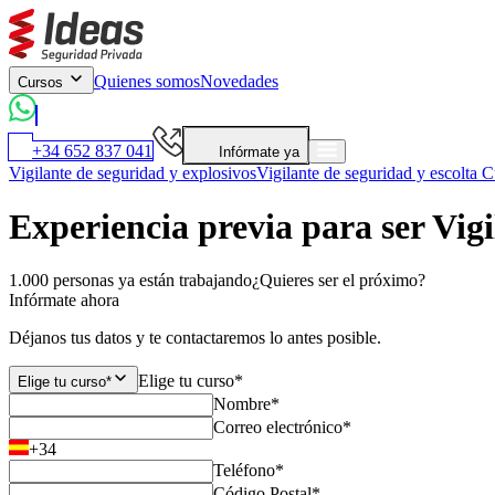
Quienes somos
Novedades
Cursos
+34 652 837 041
Infórmate ya
Vigilante de seguridad y explosivos
Vigilante de seguridad y escolta
Cu
Experiencia previa para ser Vig
1.000 personas ya están trabajando
¿Quieres ser el próximo?
Infórmate ahora
Déjanos tus datos y te contactaremos lo antes posible.
Elige tu curso*
Elige tu curso*
Nombre*
Correo electrónico*
+34
Teléfono*
Código Postal*