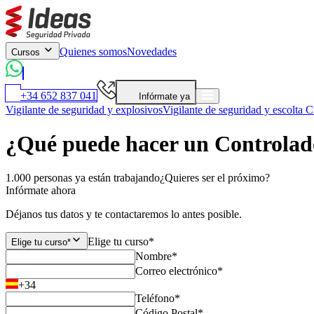
Quienes somos
Novedades
Cursos
+34 652 837 041
Infórmate ya
Vigilante de seguridad y explosivos
Vigilante de seguridad y escolta
Cu
¿Qué puede hacer un Controlad
1.000 personas ya están trabajando
¿Quieres ser el próximo?
Infórmate ahora
Déjanos tus datos y te contactaremos lo antes posible.
Elige tu curso*
Elige tu curso*
Nombre*
Correo electrónico*
+34
Teléfono*
Código Postal*