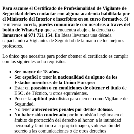
Para sacarse el
Certificado de Profesionalidad de Vigilante de
Seguridad
debes contactar con alguna academia habilitada por
el Ministerio del Interior e inscribirte en su curso formativo
. Si
te interesa hacerlo,
puedes comunicarte con nosotros a través del
botón de WhatsApp
que se encuentra abajo a la derecha o
llamarnos al
971 721 154.
En Ideas llevamos una década
capacitando a Vigilantes de Seguridad de la mano de los mejores
profesores.
Lo único que necesitas para poder obtener el certificado es cumplir
con los siguientes ocho requisitos:
Ser mayor de 18 años.
Ser español
o tener
la nacionalidad de alguno de los
Estados miembros de la Unión Europea
Estar en
posesión o en condiciones de obtener el título
de
ESO, de Técnico, u otros equivalentes.
Poseer la
aptitud psicofísica
para ejercer como Vigilante de
Seguridad.
No tener
antecedentes penales por delitos dolosos.
No haber sido condenado
por intromisión ilegítima en el
ámbito de protección del derecho al honor, a la intimidad
personal y familiar o a la propia imagen, vulneración del
secreto a las comunicaciones o de otros derechos