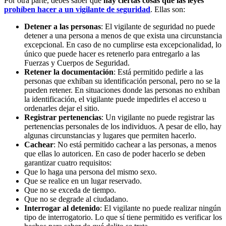
Por otra parte, debes saber que
hay ciertas cosas que las leyes
prohíben hacer a un vigilante de seguridad
. Ellas son:
Detener a las personas
: El vigilante de seguridad no puede
detener a una persona a menos de que exista una circunstancia
excepcional. En caso de no cumplirse esta excepcionalidad, lo
único que puede hacer es retenerlo para entregarlo a las
Fuerzas y Cuerpos de Seguridad.
Retener la documentación
: Está permitido pedirle a las
personas que exhiban su identificación personal, pero no se la
pueden retener. En situaciones donde las personas no exhiban
la identificación, el vigilante puede impedirles el acceso u
ordenarles dejar el sitio.
Registrar pertenencias
: Un vigilante no puede registrar las
pertenencias personales de los individuos. A pesar de ello, hay
algunas circunstancias y lugares que permiten hacerlo.
Cachear
: No está permitido cachear a las personas, a menos
que ellas lo autoricen. En caso de poder hacerlo se deben
garantizar cuatro requisitos:
Que lo haga una persona del mismo sexo.
Que se realice en un lugar reservado.
Que no se exceda de tiempo.
Que no se degrade al ciudadano.
Interrogar al detenido
: El vigilante no puede realizar ningún
tipo de interrogatorio. Lo que sí tiene permitido es verificar los