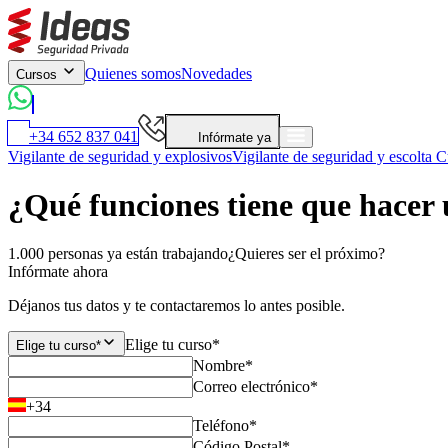
Quienes somos
Novedades
Cursos
+34 652 837 041
Infórmate ya
Vigilante de seguridad y explosivos
Vigilante de seguridad y escolta
Cu
¿Qué funciones tiene que hacer 
1.000 personas ya están trabajando
¿Quieres ser el próximo?
Infórmate ahora
Déjanos tus datos y te contactaremos lo antes posible.
Elige tu curso*
Elige tu curso*
Nombre*
Correo electrónico*
+34
Teléfono*
Código Postal*