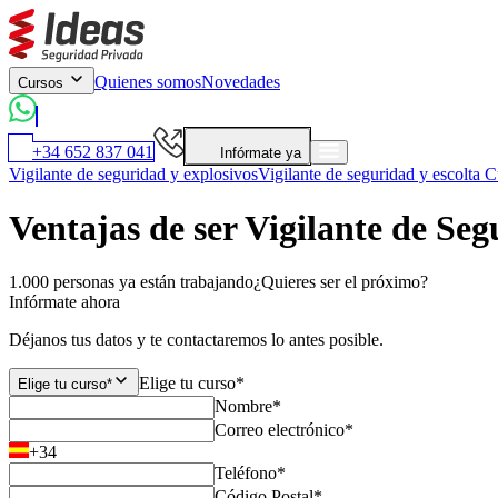
Quienes somos
Novedades
Cursos
+34 652 837 041
Infórmate ya
Vigilante de seguridad y explosivos
Vigilante de seguridad y escolta
Cu
Ventajas de ser Vigilante de Se
1.000 personas ya están trabajando
¿Quieres ser el próximo?
Infórmate ahora
Déjanos tus datos y te contactaremos lo antes posible.
Elige tu curso*
Elige tu curso*
Nombre*
Correo electrónico*
+34
Teléfono*
Código Postal*